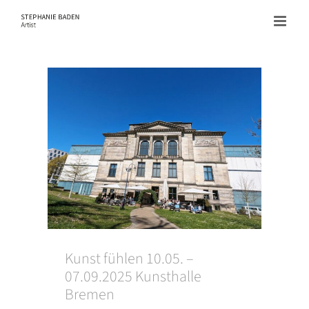
Zum
Inhalt
springen
Kunst fühlen 10.05. –
07.09.2025 Kunsthalle
Bremen